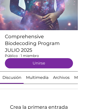
Comprehensive
Biodecoding Program
JULIO 2025
Público
·
1 miembro
Unirse
Discusión
Multimedia
Archivos
Miembros
Crea la primera entrada