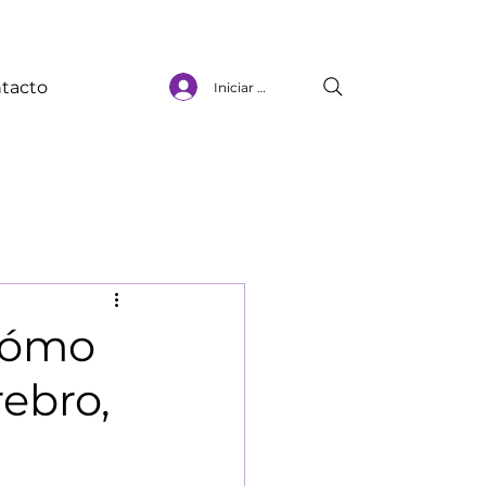
tacto
Iniciar sesión
 cómo
rebro,