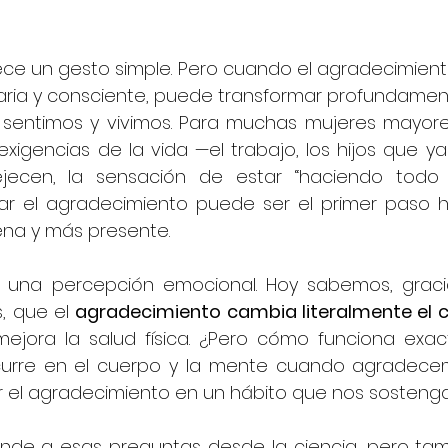
rece un gesto simple. Pero cuando el agradecimient
aria y consciente, puede transformar profundament
sentimos y vivimos. Para muchas mujeres mayore
xigencias de la vida —el trabajo, los hijos que ya 
ecen, la sensación de estar “haciendo todo pe
var el agradecimiento puede ser el primer paso h
ena y más presente.
 una percepción emocional. Hoy sabemos, gracia
s, que el 
agradecimiento cambia literalmente el 
ejora la salud física. ¿Pero cómo funciona exa
urre en el cuerpo y la mente cuando agradece
 el agradecimiento en un hábito que nos sosteng
ponde a esas preguntas desde la ciencia, pero tam