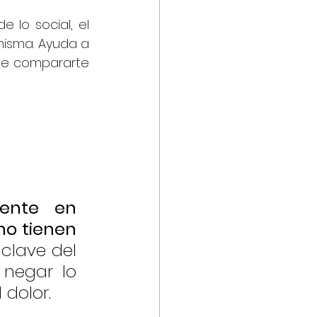
 lo social, el 
agradecimiento también impacta en la relación que tienes contigo misma. Ayuda a 
de compararte 
ente en 
o tienen 
clave del 
negar lo 
 dolor.