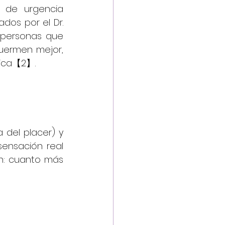
 de urgencia 
dos por el Dr. 
 personas que 
uermen mejor, 
gica【2】.
 (la hormona del placer) y 
ensación real 
ón: cuanto más 