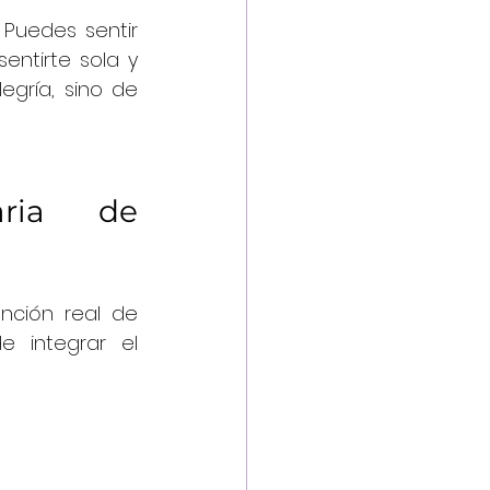
Puedes sentir 
ntirte sola y 
gría, sino de 
ria de 
nción real de 
 integrar el 