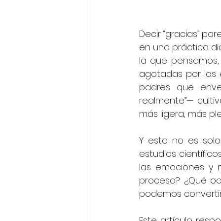
Decir “gracias” pa
en una práctica di
la que pensamos, 
agotadas por las e
padres que envej
realmente”— culti
más ligera, más pl
Y esto no es solo
estudios científico
las emociones y m
proceso? ¿Qué oc
podemos convertir
Este artículo res