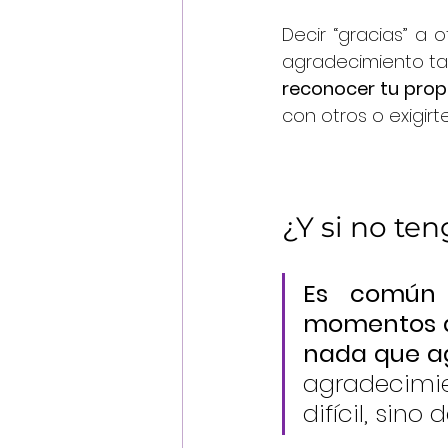
Decir “gracias” a o
reconocer tu propi
con otros o exigirt
¿Y si no te
Es común 
momentos de
nada que a
agradecimie
difícil, sino