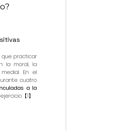
to?
sitivas
que practicar 
 la moral, la 
edial. En el 
urante cuatro 
nculadas a la 
ejercicio【1】.