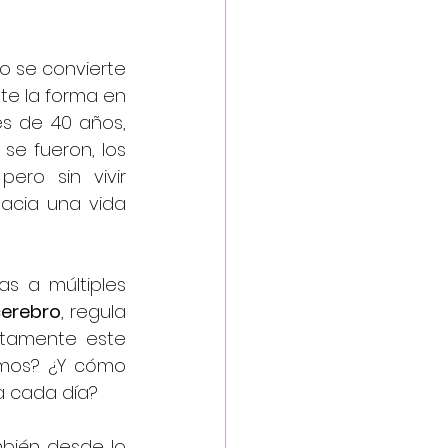
o se convierte 
e la forma en 
s de 40 años, 
se fueron, los 
ro sin vivir 
acia una vida 
s a múltiples 
cerebro
, regula 
ctamente este 
mos? ¿Y cómo 
a cada día?
bién desde lo 