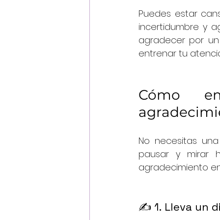
Puedes estar cans
incertidumbre y a
agradecer por un 
entrenar tu atenci
Cómo emp
agradecimi
No necesitas una 
pausar y mirar h
agradecimiento en 
✍️ 1. Lleva un d