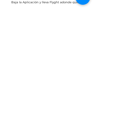
Baja la Aplicación y lleva Flyght adonde quieras
Bobby Fitness Studio
Mem
bers
Join us on
mobile!
Download the
“” app to easily