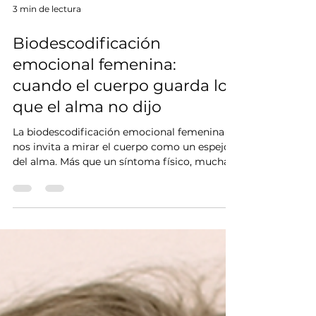
3 min de lectura
Biodescodificación
emocional femenina:
cuando el cuerpo guarda lo
que el alma no dijo
La biodescodificación emocional femenina
nos invita a mirar el cuerpo como un espejo
del alma. Más que un síntoma físico, muchas
veces lo que duele es lo que no se ha dicho.
Este artículo explora cómo podemos
comenzar a sanar desde adentro, a través de
casos reales, respaldo científico y un
programa diseñado especialmente para
mujeres en transición.