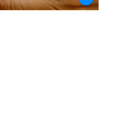
4 min de lectura
¿Qué es la
biodescodificación? Sanar el
cuerpo entendiendo tus